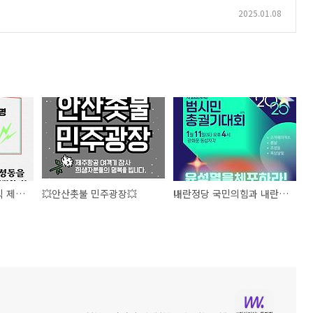
2025.01.08
<권성동 의원의 의원직 제명에 관한 국민동의청원>에 함께 해 주세요!!
💥안산촛불 민주광장💥
‼️내란정당 국민의힘과 내란수괴 윤석열의 저항이 연일 이어지고 있습니다! 윤석열의 즉각 체포, 퇴진을 위해 광화문으로 모여주세요‼️