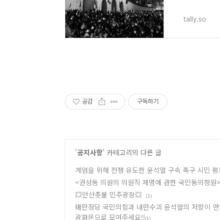
tally.so
공감
구독하기
'
공지사항
' 카테고리의 다른 글
계엄을 위해 전쟁 유도한 윤석열 구속 촉구 시민 평화
<권성동 의원의 의원직 제명에 관한 국민동의청원>에
💥안산촛불 민주광장💥
(1)
‼️내란정당 국민의힘과 내란수괴 윤석열의 저항이 연
광화문으로 모여주세요‼️
(1)