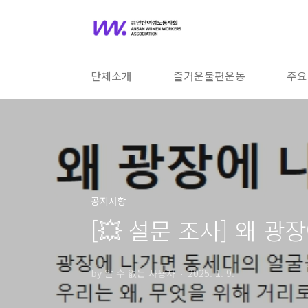
본문 바로가기
단체소개
즐거운불편운동
주요
공지사항
[💥 설문 조사] 왜 
by 알 수 없는 사용자
2025. 1. 9.