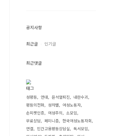
공지사항
최근글
인기글
최근댓글
태그
성평등
연대
윤석열퇴진
내란수괴
평등의전화
성차별
여성노동자
손피켓인증
여성주의
소모임
무료상담
페미니즘
한국여성노동자회
연결
민간고용평등상담실
독서모임