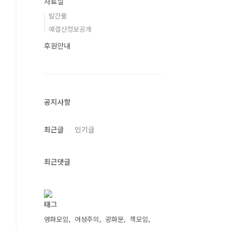
자료실
발간물
예결산정보공개
후원안내
공지사항
최근글
인기글
최근댓글
태그
영화모임
여성주의
광화문
책모임