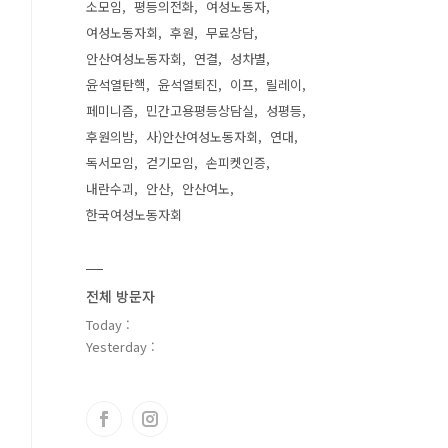
소모임
평등의전화
여성노동자
여성노동자회
후원
무료상담
안산여성노동자회
연결
성차별
윤석열탄핵
윤석열퇴진
이프
릴레이
페미니즘
민간고용평등상담실
성평등
후원의밤
사)안산여성노동자회
연대
독서모임
걷기모임
손피켓인증
내란수괴
안산
안산여노
한국여성노동자회
전체 방문자
Today :
Yesterday :