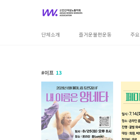
본문 바로가기
단체소개
즐거운불편운동
주요
이프
13