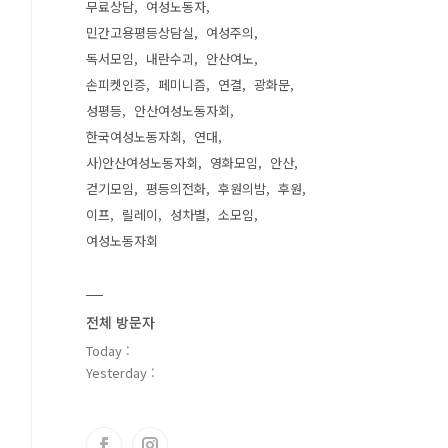
무료상담
여성노동자
민간고용평등상담실
여성주의
독서모임
내란수괴
안산여노
손피켓인증
페미니즘
연결
광화문
성평등
안산여성노동자회
한국여성노동자회
연대
사)안산여성노동자회
영화모임
안산
걷기모임
평등의전화
후원의밤
후원
이프
릴레이
성차별
소모임
여성노동자회
전체 방문자
Today :
Yesterday :