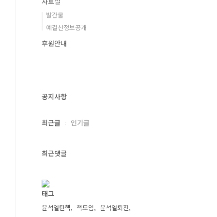
자료실
발간물
예결산정보공개
후원안내
공지사항
최근글
인기글
최근댓글
태그
윤석열탄핵
책모임
윤석열퇴진