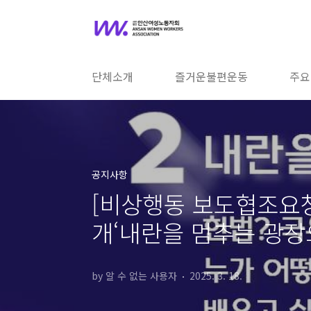
본문 바로가기
단체소개
즐거운불편운동
주요
공지사항
[비상행동 보도협조요청
개‘내란을 멈추는 광장으
by 알 수 없는 사용자
2025. 3. 18.