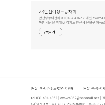
사)안산여성노동자회
안산평등의전화 031)494-4362 이메일 awwc4
복한 세상을 위해🙌 경기도 안산시 단원구 와동로1길2
구독하기
[부설] 안산시여성노동자복지센터
[부설] 안산양지
tel.031-494-4362 | awwc4362@hanmail.ne
(사)안산여성노동자회 | 사업자등록번호 134-82-0921