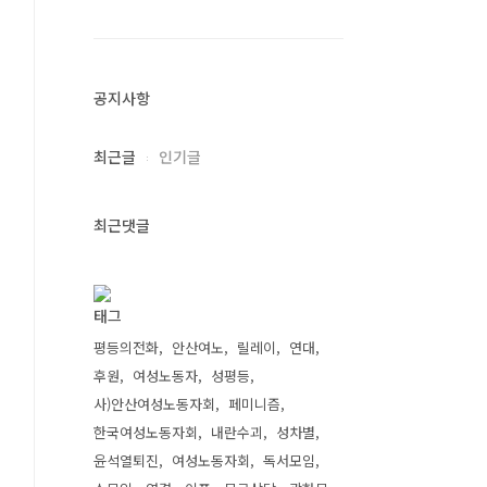
공지사항
최근글
인기글
최근댓글
태그
평등의전화
안산여노
릴레이
연대
후원
여성노동자
성평등
사)안산여성노동자회
페미니즘
한국여성노동자회
내란수괴
성차별
윤석열퇴진
여성노동자회
독서모임