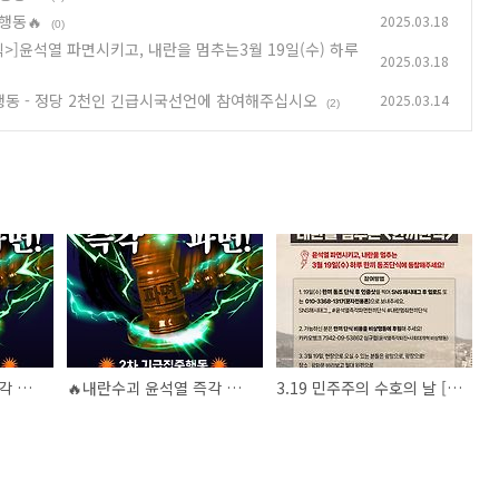
행동🔥
2025.03.18
(0)
식>]윤석열 파면시키고, 내란을 멈추는3월 19일(수) 하루
2025.03.18
비상행동 - 정당 2천인 긴급시국선언에 참여해주십시오
2025.03.14
(2)
🔥내란수괴 윤석열 즉각 퇴진을 위한 2차 긴급집중행동🔥
🔥내란수괴 윤석열 즉각 퇴진을 위한 2차 긴급집중행동🔥
3.19 민주주의 수호의 날 [내란을 멈추는 <한끼단식>]윤석열 파면시키고, 내란을 멈추는3월 19일(수) 하루 한끼 동조단식에 동참해주세요!