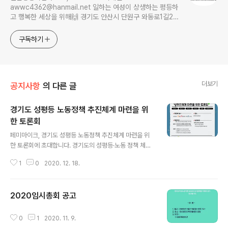
awwc4362@hanmail.net 일하는 여성이 상생하는 평등하
고 행복한 세상을 위해🙌 경기도 안산시 단원구 와동로1길21,
보륭연립 1차 4동 104호, Ansan 15269
구독하기
더보기
공지사항
의 다른 글
경기도 성평등 노동정책 추진체계 마련을 위
한 토론회
글 내용
페미마이크, 경기도 성평등 노동정책 추진체계 마련을 위
한 토론회에 초대합니다. 경기도의 성평등·노동 정책 체계
에 대해 이야기하는 담론의 장입니다. 많은 관심 부탁드립
1
0
2020. 12. 18.
니다. 일시 : 2020년 12월 21일(월) 오후 2시 장소 : zoo
m (온라인 주소는 당일 업로드) https://forms.gle/37d
BT6kE92DnADC4A 위 주소로 신청해 주시면 문자로
2020임시총회 공고
줌 주소를 보내드립니다.
글 내용
0
1
2020. 11. 9.