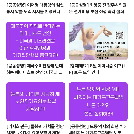
[공동성명] 이재명 대통령의 임신
[공동성명] 최영중 전 청주시의원
중지 약물 도입 지시를 환영한다 -
은 선거비용 보전 신청 즉각 철회
더 이상 미룰 수 없다. 임신중지 약
하라! 범죄자에게 선거 비용 보전
물 지체 없이 도입하라. -
하는 선거법을 개정하라!
[공동성명] 제국주의전쟁에 반대
[함께해요] 8월 페미니즘 이프(I
하는 페미니스트 선언 : 미국과 이
F) 토론 모임 안내
스라엘은 이란 침략전쟁과 가자 집
단학살 중단하라! "여성, 삶, 자
유.", "가난, 부패, 치솟는 물가, 우
리는 정권 전복될 때까지 싸울 것
이다."
[기자회견문] 돌봄의 가치를 정당
[공동성명] 노동 약자의 희생 위에
하게! 노인장기요양보험법 개정하
세워지는 메가특구특별법 노동 개