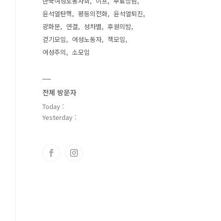
한국여성노동자회
이프
무료상담
윤석열탄핵
평등의전화
윤석열퇴진
광화문
연결
성차별
후원의밤
걷기모임
여성노동자
책모임
여성주의
소모임
전체 방문자
Today :
Yesterday :