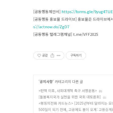
[공동행동제안서]
https://forms.gle/9yug4TU
[공동행동 홍보물 드라이브] 홍보물은 드라이브에
s://actnow.do/ZgD7
[공동행동 텔레그램채널] t.me/VFF2025
공감
구독하기
'
공지사항
' 카테고리의 다른 글
<탄핵 이후, 사회대개혁 촉구 서명운동>
(0)
[돌봄복지국가 실현을 위한 국회 대토론회]
(1)
<평등의전화 카드뉴스> [2025년부터 달라지는 모
500일이 되기 전에, 고공에도 봄이 오게: 고용승