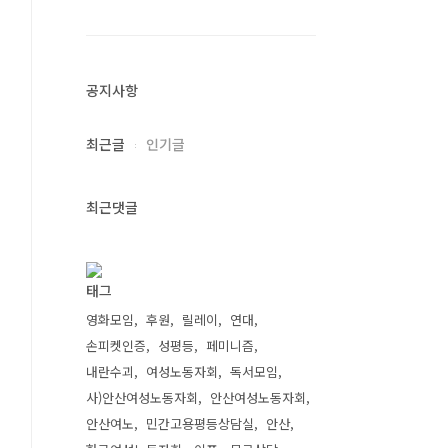
공지사항
최근글
인기글
최근댓글
태그
영화모임
후원
릴레이
연대
손피켓인증
성평등
페미니즘
내란수괴
여성노동자회
독서모임
사)안산여성노동자회
안산여성노동자회
안산여노
민간고용평등상담실
안산