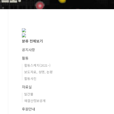
분류 전체보기
공지사항
활동
활동스케치(2021~)
보도자료, 성명, 논평
활동사진
자료실
발간물
예결산정보공개
후원안내