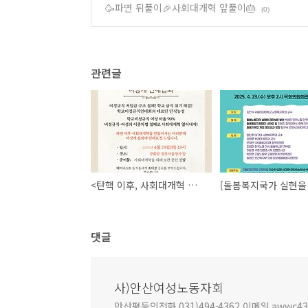
🥳파면 뒤풀이🎉사회대개혁 앞풀이🎂
(0)
관련글
<탄핵 이후, 사회대개혁 촉구 서명운동>
댓글
사)안산여성노동자회
안산평등의전화 031)494-4362 이메일 awwc4