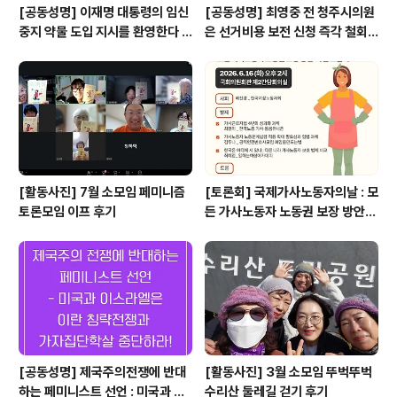
[공동성명] 이재명 대통령의 임신
[공동성명] 최영중 전 청주시의원
중지 약물 도입 지시를 환영한다 -
은 선거비용 보전 신청 즉각 철회
더 이상 미룰 수 없다. 임신중지 약
하라! 범죄자에게 선거 비용 보전
물 지체 없이 도입하라. -
하는 선거법을 개정하라!
[활동사진] 7월 소모임 페미니즘
[토론회] 국제가사노동자의날 : 모
토론모임 이프 후기
든 가사노동자 노동권 보장 방안
마련 토론회
[공동성명] 제국주의전쟁에 반대
[활동사진] 3월 소모임 뚜벅뚜벅
하는 페미니스트 선언 : 미국과 이
수리산 둘레길 걷기 후기