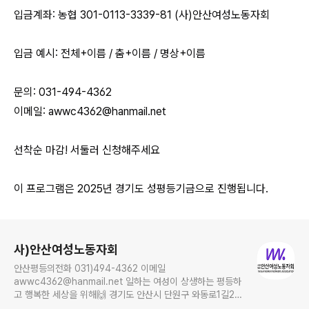
입금계좌: 농협 301-0113-3339-81 (사)안산여성노동자회
입금 예시: 전체+이름 / 춤+이름 / 명상+이름
문의: 031-494-4362
이메일: awwc4362@hanmail.net
선착순 마감! 서둘러 신청해주세요
이 프로그램은 2025년 경기도 성평등기금으로 진행됩니다.
로그 정보
사)안산여성노동자회
안산평등의전화 031)494-4362 이메일
awwc4362@hanmail.net 일하는 여성이 상생하는 평등하
고 행복한 세상을 위해🙌 경기도 안산시 단원구 와동로1길21,
보륭연립 1차 4동 104호, Ansan 15269