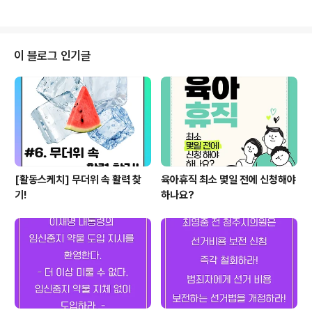
꿔본 적 있나요?혹은 자기혐오, 외모강박, 노화에 대한 공
포를 느낀 적은요? 이상하고, 기괴하고, 조금 무서운 이야
기.편하고 안전한 공간에서 함께 나눠봐요. 모든 엘리자베
스들이여, 모여라! 💜일시: 7월 22일(화) 저녁 7:30 💜 장
이 블로그 인기글
소: 온라인 ZOOM 💜 참가비: 회원 무료 / 비회원 5,000
원농협 351-0149-6432-49 사)안산여성노동자회 💜
신청: https://forms.gle/CH2FcmyteZsdfLpD9 💜
이프소개 어려운 말 몰라도..
[활동스케치] 무더위 속 활력 찾
육아휴직 최소 몇일 전에 신청해야
기!
하나요?