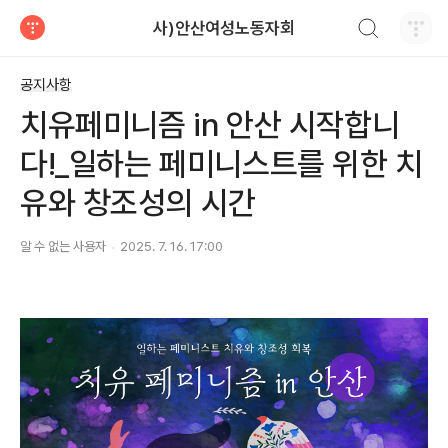
검색하기
사)안산여성노동자회
티스토리
공지사항
치유페미니즘 in 안산 시작합니
다!_일하는 페미니스트를 위한 치
유와 창조성의 시간
알 수 없는 사용자
2025. 7. 16. 17:00