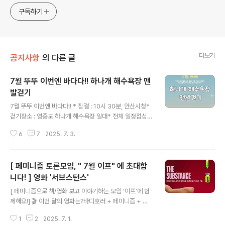
구독하기
더보기
공지사항
의 다른 글
7월 뚜뚜 이번엔 바다다!! 하나개 해수욕장 맨
발걷기
글 내용
7월 뚜뚜 이번엔 바다다!! * 집결 : 10시 30분, 안산시청*
걷기장소 : 영종도 하나개 해수욕장 일대* 전체 일정점심
식사(황해해물칼국수) -> 하나개 해수욕장 (바다에 몸을
6
7
2025. 7. 3.
담그고 맨발 걷기) -> 하나개 해수욕장 둘레길 걷기 -> 물
멍 및 간식 나눠 먹기 -> 다이도스 베이커리 카페 -> 안산
으로 고고씽* 준비물 : 물에 빠져도 괜찮은 옷과 갈아입을
[ 페미니즘 토론모임, " 7월 이프" 에 초대합
옷 물기를 닦을 수건 강한 햇볕을 가릴 수 있는 모자, 양산,
썬크림 등 물과 나눠 먹을 수 있는 간단한 간식* 참가비 : 2
니다! ] 영화 '서브스턴스'
글 내용
0,000원 * 주유비 : 뚜벅이 재단 지원* 참가인원 : 선착순
[ 페미니즘으로 책/영화 보고 이야기하는 모임 ‘이프’에 함
10명*참가신청 : https://forms.gle/GC6UedVZ9ffb
께해요!] 🎬 이번 달의 영화는?바디호러 + 페미니즘 + 외
15uD9 ‘뚜뚜’는 일과 돌봄을 힘들고 지친 여성노동자들이
모강박의 끝판왕《서브스턴스 The Substance》 🧠 전국
자매애를 바탕으로 서로..
1
2
2025. 7. 1.
의 엘리자베스들에게 묻습니다.한 번쯤 “새로운 나” 를 꿈