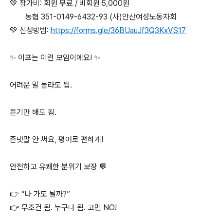
💚 참가비: 회원 무료 / 비회원 5,000원
농협 351-0149-6432-93 (사)안산여성노동자회
💚 신청방법:
https://forms.gle/36BUauJf3Q3KxVS17
⠀
✨ 이프는 이런 모임이에요! ✨
어려운 말 몰라도 됨.
듣기만 해도 됨.
존댓말 안 써요, 평어로 편하게!
안전하고 유쾌한 분위기 보장 💬
⠀
👉 “나 가도 될까?”
👉 무조건 됨. 누구나 됨. 고민 NO!