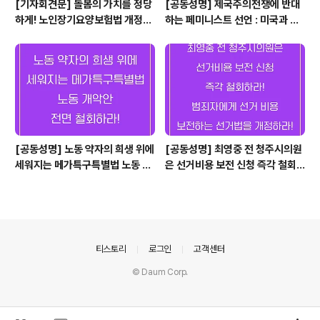
[기자회견문] 돌봄의 가치를 정당
[공동성명] 제국주의전쟁에 반대
하게! 노인장기요양보험법 개정하
하는 페미니스트 선언 : 미국과 이
라!
스라엘은 이란 침략전쟁과 가자 집
단학살 중단하라! "여성, 삶, 자
유.", "가난, 부패, 치솟는 물가, 우
리는 정권 전복될 때까지 싸울 것
이다."
[공동성명] 노동 약자의 희생 위에
[공동성명] 최영중 전 청주시의원
세워지는 메가특구특별법 노동 개
은 선거비용 보전 신청 즉각 철회
악안 전면 철회하라!
하라! 범죄자에게 선거 비용 보전
하는 선거법을 개정하라!
의안내
티스토리
로그인
고객센터
© Daum Corp.