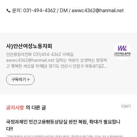
⠀
📞 문의: 031-494-4362 / DM / awwc4362@hanmail.net
로그 정보
사)안산여성노동자회
안산평등의전화 031)494-4362 이메일
awwc4362@hanmail.net 일하는 여성이 상생하는 평등하
고 행복한 세상을 위해🙌 경기도 안산시 단원구 와동로1길21,
보륭연립 1차 4동 104호, Ansan 15269
구독하기
더보기
공지사항
의 다른 글
국정과제인 민간고용평등상담실 완전 복원, 확대가 필요합니
다!!
글 내용