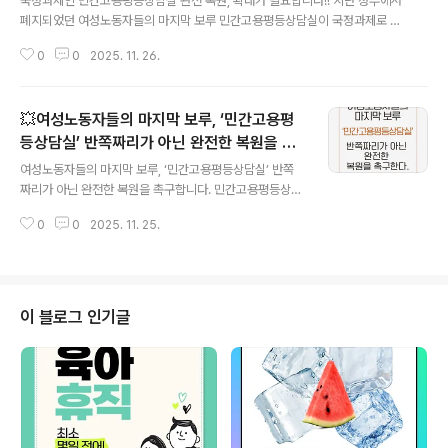
국정과제인 민간고용평등상담실 완전 복원, 확대가 필요합니다!! 지난 정부에서
폐지되었던 여성노동자들의 마지막 보루 민간고용평등상담실이 국정과제로 채
택되었습니다. 24년간 직장에서 발생한 성희롱을 비롯한 성차별 등 고충에 대
0
0
2025. 11. 26.
해 법률자문, 사내대응, 노동청진정, 심리상담 등 종합적 지원을 해왔고, 대응과
정에서 포착된 법제도의 미비점을 알려내고 바꿔왔습니다. 여성노동자에게 꼭
필요한 지원이 국정과제로 포함되었지만, 내년 책정된 예산은 이전의 반쪽도 되
💥여성노동자들의 마지막 보루, ‘민간고용평
지 않습니다. 여성노동자에게 민간고용평등상담실이 필요합니다!! 제대로된 지
원을 위해 예산증액이 꼭 필요합니다!! https://www.hani.co.kr/arti/societ
등상담실’ 반쪽짜리가 아닌 완전한 복원을 촉
글 내용
y/women/1230199.htmlhttps://m.ohmynews.com/..
구합니다!
여성노동자들의 마지막 보루, ‘민간고용평등상담실’ 반쪽
짜리가 아닌 완전한 복원을 촉구합니다. 민간고용평등상담
실이 사라진 2024년과 2025년, 우리는 상담을 놓지 않
0
0
2025. 11. 25.
았습니다. 아니 놓을 수가 없었습니다. 여전히 고충을 호소
하며 상담실을 찾는 여성노동자들이 있기 때문이고, 우리
가 마지막 보루임을 알기 때문입니다. 우리는 포기하지 않
기 위해 이를 악물고 버텼습니다. 한겨울 내란척결을 위한
광장에서 민주주의 회복을 외차며, 민간고용평등상담실 복
이 블로그 인기글
원을 호소했습니다. 시민들의 염원은 저희와 같았습니다.
“제발, 부디, 반드시 복원을 간청합니다. 정부가 마지막 보
루같은 역할을 충분히 할 수 없다면 할수 있는 곳에 맡기길
시민으로 강력히 요청합니다.” “언제든 일상적으로 어려움
을 말하고 함께 해결할 수 있는 곳은..