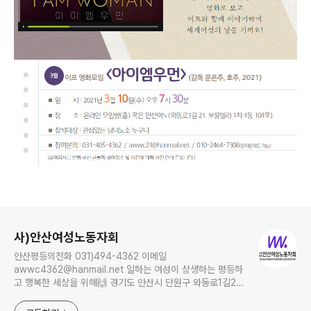
로그 정보
사)안산여성노동자회
안산평등의전화 031)494-4362 이메일
awwc4362@hanmail.net 일하는 여성이 상생하는 평등하
고 행복한 세상을 위해🙌 경기도 안산시 단원구 와동로1길21,
보륭연립 1차 4동 104호, Ansan 15269