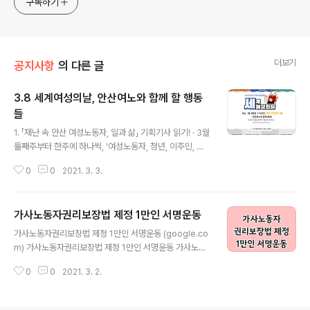
구독하기
더보기
공지사항
의 다른 글
3.8 세계여성의날, 안산여노와 함께 할 행동
들
글 내용
1. 「재난 속 안산 여성노동자, 일과 삶」 기획기사 읽기! · 3월
둘째주부터 한주에 하나씩, '여성노동자, 청년, 이주민, 돌
봄'을 주제로 오마이뉴스, 참좋은뉴스에 기사가 올라온답
0
0
2021. 3. 3.
니다! 관심을 가지고 읽어주실거죠? 2. 온라인 챌린지 「3월
8일은 여성의 날입니다」 · 달력, 다이어리에 '세계 여성의
날' 쓰고 인증샷 SNS, 온라인에 게시하기! · 해시태그 : #3
가사노동자권리보장법 제정 1만인 서명운동
월8일_경기여성대회, #안산여노 3. 3.8 여성의날 3시 S
글 내용
TOP 온라인 포스트잇 시위 성별임금격차 33%! 여성노동
가사노동자권리보장법 제정 1만인 서명운동 (google.co
자들의 가난과 불안을 멈춰라! '코로나19'로 위기를 겪는
m) 가사노동자권리보장법 제정 1만인 서명운동 가사노동
여성노동자들의 목소리와 경험을 모으고 알리자! ⠀#1 성
자들은 우리나라에서 1953년에 근로기준법이 제정된 이
별임금격차가 해소된다면? #2 내가 겪은 성별임금격차 #
0
0
2021. 3. 2.
래로 지금까지 가사서비스의 이용자들이 사업주가 아니라
3 코로나19로 인한 여성노동자 차별 #4 차별을 방..
는 이유 하나만으로 그동안 근로기준법은 물론 다른 노동
관계법의 적용 docs.google.com 가사노동자들은 우리