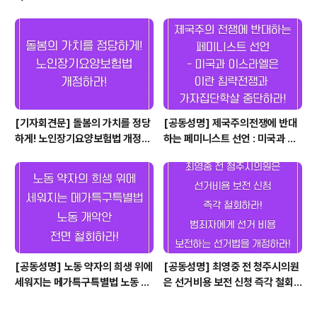
더 이상 미룰 수 없다. 임신중지 약
물 지체 없이 도입하라. -
[기자회견문] 돌봄의 가치를 정당
[공동성명] 제국주의전쟁에 반대
하게! 노인장기요양보험법 개정하
하는 페미니스트 선언 : 미국과 이
라!
스라엘은 이란 침략전쟁과 가자 집
단학살 중단하라! "여성, 삶, 자
유.", "가난, 부패, 치솟는 물가, 우
리는 정권 전복될 때까지 싸울 것
이다."
[공동성명] 노동 약자의 희생 위에
[공동성명] 최영중 전 청주시의원
세워지는 메가특구특별법 노동 개
은 선거비용 보전 신청 즉각 철회
악안 전면 철회하라!
하라! 범죄자에게 선거 비용 보전
하는 선거법을 개정하라!