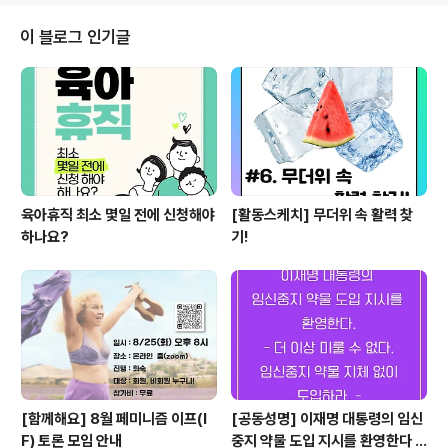
나라에서 1953년에 근로기준법이 제정된 이래로 지금까
지 가사서비스의 이용자들이 사업주가 아니라는 이유 하나
이 블로그 인기글
만으로 그동안 근로기준법은 물론 다른 노동관계법의 적용
을 받지 못한 채 사각지대에서 방치되어 왔습니다. 이렇듯
사회보장 전반에서 배제되어 현재 60만명에 달하는 가사
노동자들은 열악한 노동조건과 생계불안에 시달리고 있으
며, 최근에는 코로나19로 인해 방문가정 수가 크게 줄었..
육아휴직 최소 몇일 전에 신청해야
[활동스케치] 무더위 속 활력 찾
하나요?
기!
[함께해요] 8월 페미니즘 이프(I
[공동성명] 이재명 대통령의 임신
F) 토론 모임 안내
중지 약물 도입 지시를 환영한다 -