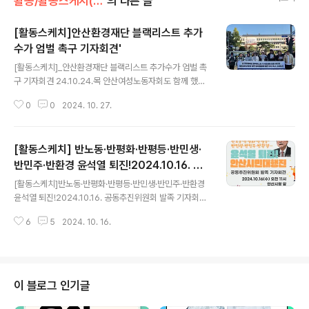
활동/활동스케치(2021~)
의 다른 글
[활동스케치]안산환경재단 블랙리스트 추가
수가 엄벌 촉구 기자회견'
글 내용
[활동스케치]_안산환경재단 블랙리스트 추가수가 엄벌 촉
구 기자회견 24.10.24.목 안산여성노동자회도 함께 했습
니다. *해당기사 링크https://n.news.naver.com/artic
0
0
2024. 10. 27.
le/047/0002450037?lfrom=kakao
[활동스케치] 반노동·반평화·반평등·반민생·
반민주·반환경 윤석열 퇴진!2024.10.16. 공
글 내용
동추진위원회 발족 기자회견
[활동스케치]반노동·반평화·반평등·반민생·반민주·반환경
윤석열 퇴진!2024.10.16. 공동추진위원회 발족 기자회견
에 안산여성노동자회도 참여했습니다. 오늘은 특별하게 안
6
5
2024. 10. 16.
산여성노동자회 회장님께서 발언해주셨습니다. 발언 일부
공유 - 윤기종 6.15안산본부 고문은 “나라가 거덜 나고 있
다. 단군 이래 최악의 리더인 윤석열 집권 2년 5개월 만에
정치, 경제, 사회, 국방, 안보, 외교, 국제관계 어느 것 하나
성한 곳 없이 나라가 망가지고 있다.”며, “그중 으뜸은 남북
이 블로그 인기글
관계의 파탄이다. 윤석열이 몰고 온 한반도 전쟁 위기이며,
곧 평화의 파괴다.”라고 말했다. 이어 “어제 북은 남북을