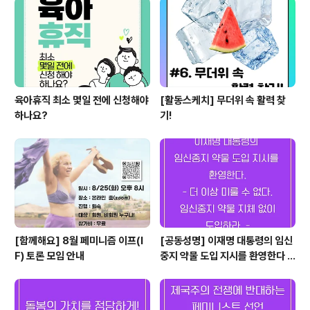
잇는 동해선·경의선 일대 육로의 일부 구간을 폭파했다. 수
많은 사람, 물자들이 평화롭게 넘나들었던 남북 교류의 상
징인..
육아휴직 최소 몇일 전에 신청해야
[활동스케치] 무더위 속 활력 찾
하나요?
기!
[함께해요] 8월 페미니즘 이프(I
[공동성명] 이재명 대통령의 임신
F) 토론 모임 안내
중지 약물 도입 지시를 환영한다 -
더 이상 미룰 수 없다. 임신중지 약
물 지체 없이 도입하라. -