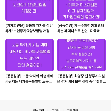
[기자회견문] 돌봄의 가치를 정당
[공동성명] 제국주의전쟁에 반대
하게! 노인장기요양보험법 개정하
하는 페미니스트 선언 : 미국과 이
라!
스라엘은 이란 침략전쟁과 가자 집
단학살 중단하라! "여성, 삶, 자
유.", "가난, 부패, 치솟는 물가, 우
리는 정권 전복될 때까지 싸울 것
이다."
[공동성명] 노동 약자의 희생 위에
[공동성명] 최영중 전 청주시의원
세워지는 메가특구특별법 노동 개
은 선거비용 보전 신청 즉각 철회
악안 전면 철회하라!
하라! 범죄자에게 선거 비용 보전
하는 선거법을 개정하라!
의안내
티스토리
로그인
고객센터