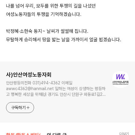
나를 넘어 우리, 모두를 위한 투쟁의 길을 나섰던
여성노동자들의 투쟁을 기억하겠습니다.
박정혜·소현숙 동지~ 날씨가 쌀쌀해 집니다.
무탈하게 승리해서 땅을 밟는 날을 가까이서 얼굴 뵙겠습니다.
로그 정보
사)안산여성노동자회
안산평등의전화 031)494-4362 이메일
awwc4362@hanmail.net 일하는 여성이 상생하는 평등하
고 행복한 세상을 위해🙌 경기도 안산시 단원구 와동로1길21,
보륭연립 1차 4동 104호, Ansan 15269
구독하기
더보기