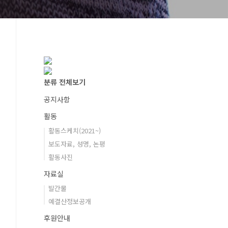
분류 전체보기
공지사항
활동
활동스케치(2021~)
보도자료, 성명, 논평
활동사진
자료실
발간물
예결산정보공개
후원안내