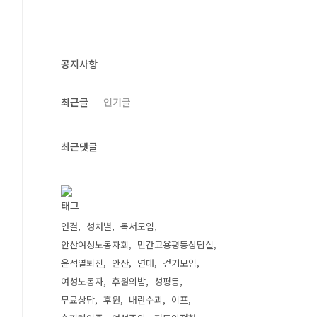
공지사항
최근글
인기글
최근댓글
태그
연결
성차별
독서모임
안산여성노동자회
민간고용평등상담실
윤석열퇴진
안산
연대
걷기모임
여성노동자
후원의밤
성평등
무료상담
후원
내란수괴
이프