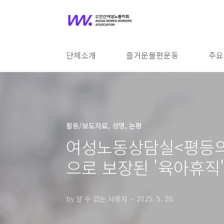
본문 바로가기
단체소개
즐거운불편운동
주요
활동/보도자료, 성명, 논평
여성노동상담실<평등의
으로 보장된 '육아휴직
by 알 수 없는 사용자
2025. 5. 20.