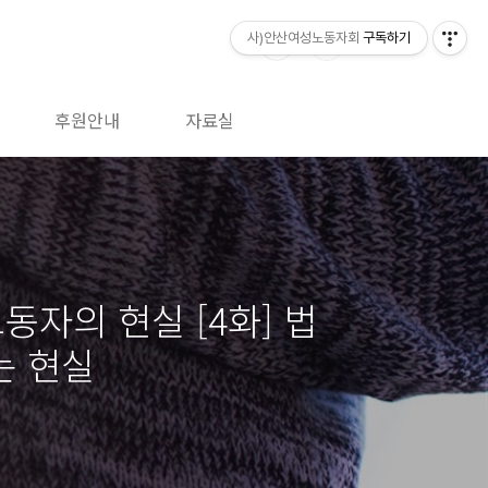
사)안산여성노동자회
구독하기
후원안내
자료실
자의 현실 [4화] 법
는 현실