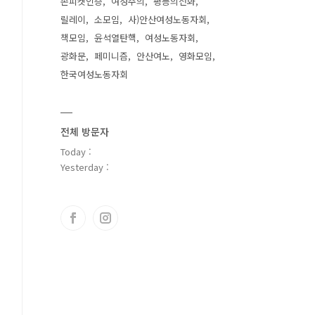
손피켓인증
여성주의
평등의전화
릴레이
소모임
사)안산여성노동자회
책모임
윤석열탄핵
여성노동자회
광화문
페미니즘
안산여노
영화모임
한국여성노동자회
전체 방문자
Today :
Yesterday :