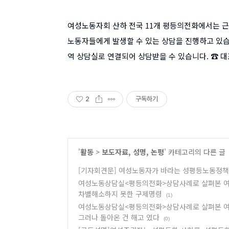
여성노동자회 산하 전국 11개 평등의전화에서는 근로조
노동자들에게 발생할 수 있는 상담을 진행하고 있습
역 상담실로 연결되어 상담받을 수 있습니다. ☎ 대표번
2
구독하기
'
활동
>
보도자료, 성명, 논평
' 카테고리의 다른 글
[기자회견문] 여성노동자가 바라는 성평등노동정책
여성노동상담실<평등의전화>상담사례로 살펴본 여성
차별해소하지 못한 구제명령
(1)
여성노동상담실<평등의전화>상담사례로 살펴본 여성
그러나 돌아온 건 해고 였다
(0)